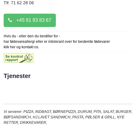
Tlf: 71 62 28 06
+45 91 93 83 67
Hvis du - eller den du bestiller for -
har fødevareallergi eller er intolerant over for bestemte fødevarer
klik her og kontakt os.
Tjenester
Vi serverer:
PIZZA
,
INDBAGT
,
BØRNEPIZZA
,
DURUM
,
PITA
,
SALAT
,
BURGER
,
BØFSANDWICH
,
HJ.LAVET SANDWICH
,
PASTA
,
PØLSER & GRILL
,
NYE
RETTER
,
DRIKKEVARER
,